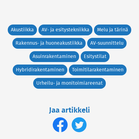
Akustiikka
AV- ja esitystekniikka
Melu ja tärinä
Rakennus- ja huoneakustiikka
AV-suunnittelu
Asuinrakentaminen
Esitystilat
Hybridirakentaminen
Toimitilarakentaminen
Urheilu- ja monitoimiareenat
Jaa artikkeli