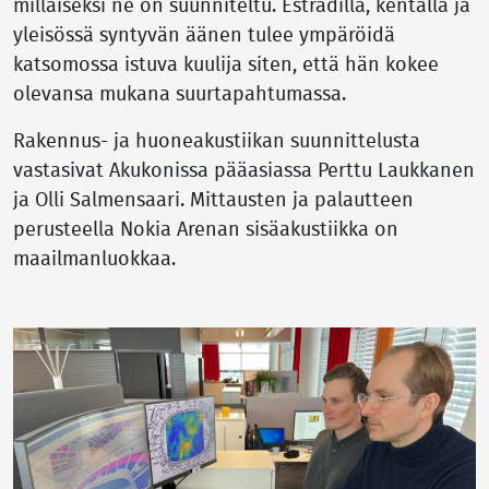
millaiseksi ne on suunniteltu. Estradilla, kentällä ja
yleisössä syntyvän äänen tulee ympäröidä
katsomossa istuva kuulija siten, että hän kokee
olevansa mukana suurtapahtumassa.
Rakennus- ja huoneakustiikan suunnittelusta
vastasivat Akukonissa pääasiassa Perttu Laukkanen
ja Olli Salmensaari. Mittausten ja palautteen
perusteella Nokia Arenan sisäakustiikka on
maailmanluokkaa.