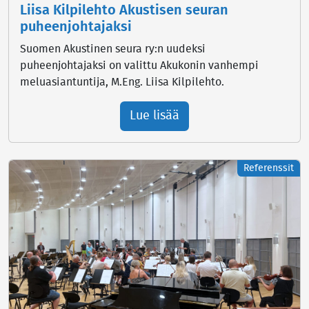
Liisa Kilpilehto Akustisen seuran
puheenjohtajaksi
Suomen Akustinen seura ry:n uudeksi
puheenjohtajaksi on valittu Akukonin vanhempi
meluasiantuntija, M.Eng. Liisa Kilpilehto.
Lue lisää
Referenssit