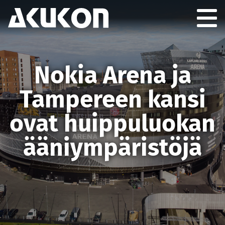
Akukon
Togg
GION
­Nokia Arena ja
Tampereen kansi
ovat huippuluokan
ääniympäristöjä