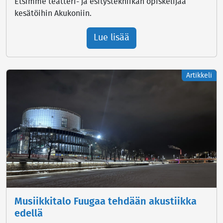
Etsimme teatteri- ja esitystekniikan opiskelijaa
kesätöihin Akukoniin.
Lue lisää
Artikkeli
Musiikkitalo Fuugaa tehdään akustiikka
edellä