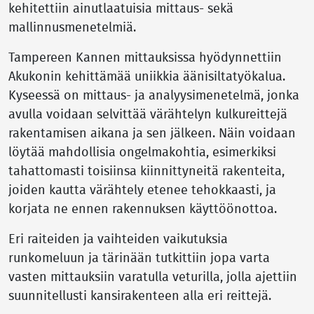
kehitettiin ainutlaatuisia mittaus- sekä
mallinnusmenetelmiä.
Tampereen Kannen mittauksissa hyödynnettiin
Akukonin kehittämää uniikkia äänisiltatyökalua.
Kyseessä on mittaus- ja analyysimenetelmä, jonka
avulla voidaan selvittää värähtelyn kulkureittejä
rakentamisen aikana ja sen jälkeen. Näin voidaan
löytää mahdollisia ongelmakohtia, esimerkiksi
tahattomasti toisiinsa kiinnittyneitä rakenteita,
joiden kautta värähtely etenee tehokkaasti, ja
korjata ne ennen rakennuksen käyttöönottoa.
Eri raiteiden ja vaihteiden vaikutuksia
runkomeluun ja tärinään tutkittiin jopa varta
vasten mittauksiin varatulla veturilla, jolla ajettiin
suunnitellusti kansirakenteen alla eri reittejä.