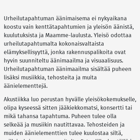
Urheilutapahtuman äänimaisema ei nykyaikana
koostu vain kenttätapahtumien ja yleisön äänistä,
kuulutuksista ja Maamme-laulusta. Yleisö odottaa
urheilutapahtumalta kokonaisvaltaista
elämyksellisyyttä, jonka rakennuspalikoita ovat
hyvin suunniteltu äänimaailma ja visuaalisuus.
Urheilutapahtuman äänimaailma sisältää puheen
lisäksi musiikkia, tehosteita ja muita
äänielementtejä.
Akustiikka luo perustan hyvälle yleisökokemukselle,
olipa kyseessä sitten jääkiekkomatsi, konsertti tai
mikä tahansa tapahtuma. Puheen tulee olla
selkeää ja musiikin nautittavaa. Tehosteiden ja
muiden äänielementtien tulee kuulostaa siltä,