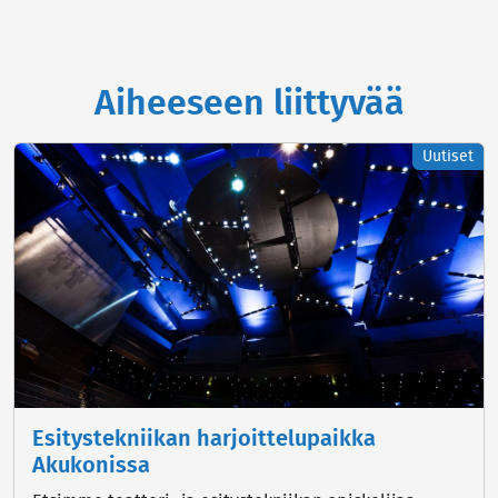
Aiheeseen liittyvää
Uutiset
Esitystekniikan harjoittelupaikka
Akukonissa