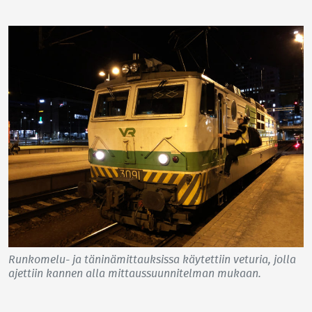
Runkomelu- ja täninämittauksissa käytettiin veturia, jolla
ajettiin kannen alla mittaussuunnitelman mukaan.