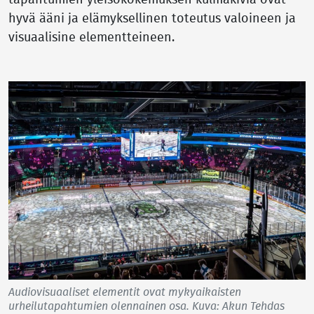
tapahtumien yleisökokemuksen kulmakiviä ovat
hyvä ääni ja elämyksellinen toteutus valoineen ja
visuaalisine elementteineen.
Audiovisuaaliset elementit ovat mykyaikaisten
urheilutapahtumien olennainen osa. Kuva: Akun Tehdas