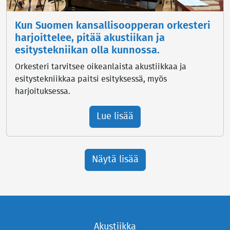
Kun Suomen kansallisoopperan orkesteri
harjoittelee, pitää akustiikan ja
esitystekniikan olla kunnossa.
Orkesteri tarvitsee oikeanlaista akustiikkaa ja
esitystekniikkaa paitsi esityksessä, myös
harjoituksessa.
Lue lisää
Näytä lisää
Akustiikka