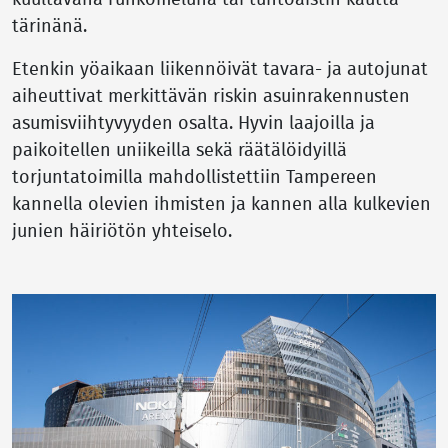
kuultavana runkomeluna tai tuntoaistin kautta
tärinänä.
Etenkin yöaikaan liikennöivät tavara- ja autojunat
aiheuttivat merkittävän riskin asuinrakennusten
asumisviihtyvyyden osalta. Hyvin laajoilla ja
paikoitellen uniikeilla sekä räätälöidyillä
torjuntatoimilla mahdollistettiin Tampereen
kannella olevien ihmisten ja kannen alla kulkevien
junien häiriötön yhteiselo.