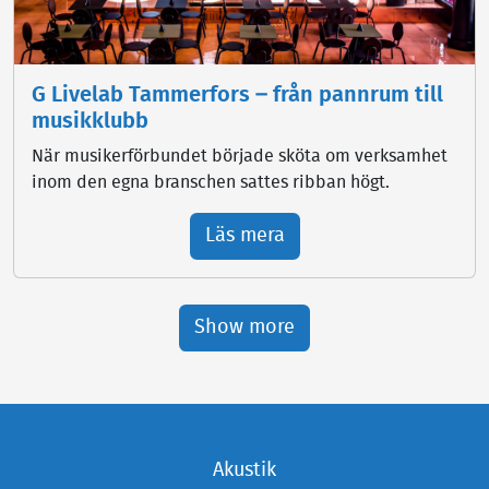
G Livelab Tammerfors ‒ från pannrum till
musikklubb
När musikerförbundet började sköta om verksamhet
inom den egna branschen sattes ribban högt.
Läs mera
Show more
Akustik