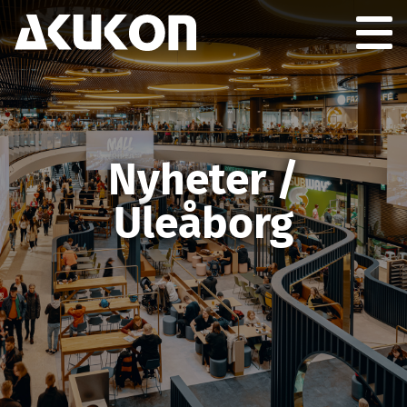
Akukon
Togg
GION
Nyheter /
Uleåborg