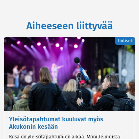
Aiheeseen liittyvää
Uutiset
Yleisötapahtumat kuuluvat myös
Akukonin kesään
Kesä on yleisötapahtumien aikaa. Monille meistä