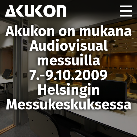
Akukon
Togg
GION
Akukon on mukana
Audiovisual
messuilla
7.-9.10.2009
Helsingin
Messukeskuksessa