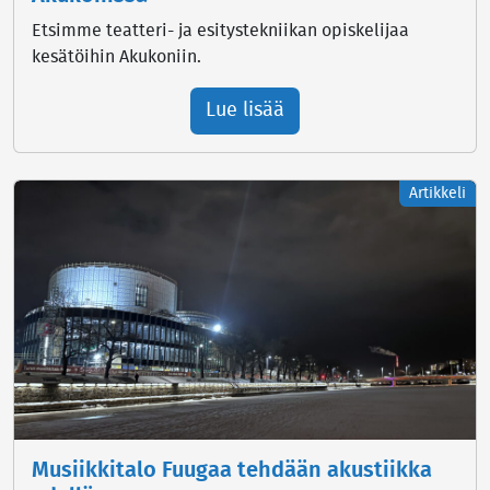
Etsimme teatteri- ja esitystekniikan opiskelijaa
kesätöihin Akukoniin.
Lue lisää
Artikkeli
Musiikkitalo Fuugaa tehdään akustiikka