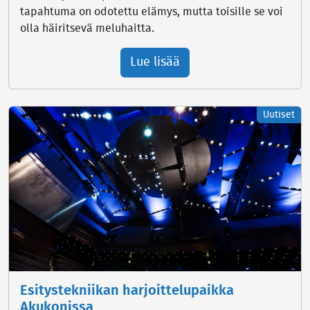
tapahtuma on odotettu elämys, mutta toisille se voi
olla häiritsevä meluhaitta.
Lue lisää
Uutiset
Esitystekniikan harjoittelupaikka
Akukonissa