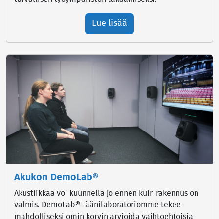
Lue lisää
Akukon DemoLab®
Akustiikkaa voi kuunnella jo ennen kuin rakennus on
valmis. DemoLab® -äänilaboratoriomme tekee
mahdolliseksi omin korvin arvioida vaihtoehtoisia