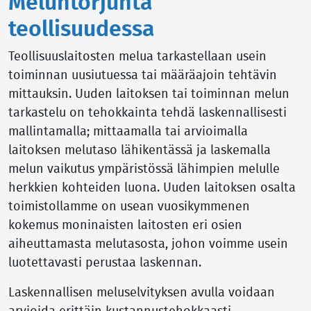
Meluntorjunta
teollisuudessa
Teollisuuslaitosten melua tarkastellaan usein
toiminnan uusiutuessa tai määräajoin tehtävin
mittauksin. Uuden laitoksen tai toiminnan melun
tarkastelu on tehokkainta tehdä laskennallisesti
mallintamalla; mittaamalla tai arvioimalla
laitoksen melutaso lähikentässä ja laskemalla
melun vaikutus ympäristössä lähimpien melulle
herkkien kohteiden luona. Uuden laitoksen osalta
toimistollamme on usean vuosikymmenen
kokemus moninaisten laitosten eri osien
aiheuttamasta melutasosta, johon voimme usein
luotettavasti perustaa laskennan.
Laskennallisen meluselvityksen avulla voidaan