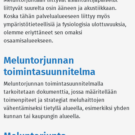
Meluntorjuntaan liittyvät asiantuntijapalvelut
liittyvät suurelta osin ääneen ja akustiikkaan.
Koska tähän palvelualueeseen liittyy myös
ympäristötieteellisiä ja fysiologisia ulottuvuuksia,
olemme eriyttäneet sen omaksi
osaamisalueekseen.
Meluntorjunnan
toimintasuunnitelma
Meluntorjunnan toimintasuunnitelmalla
tarkoitetaan dokumenttia, jossa määritellään
toimenpiteet ja strategiat meluhaittojen
vähentämiseksi tietyllä alueella, esimerkiksi yhden
kunnan tai kaupungin alueella.