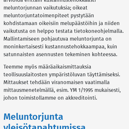
arvioida erittäin kustannustehokkaasti
meluntorjunnan vaikutuksia; oikeat
meluntorjuntatoimenpiteet pystytään
kohdistamaan oikeisiin melupäästöihin ja niiden
vaikutusta on helppo testata tietokoneohjelmalla.
Mallintamiseen pohjautuva meluntorjunta on
moninkertaisesti kustannustehokkaampaa, kuin
satunnaisten asennusten tekeminen kohteessa.
Teemme myös määräaikaismittauksia
teollisuuslaitosten ympäristöluvan täyttämiseksi.
Mittaukset tehdään viranomaisen vaatimalla
mittausmenetelmällä, esim. YM 1/1995 mukaisesti,
johon toimistollamme on akkreditointi.
Meluntorjunta
yleisötapahtumissa