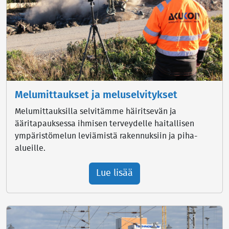
Melumittaukset ja meluselvitykset
Melumittauksilla selvitämme häiritsevän ja
ääritapauksessa ihmisen terveydelle haitallisen
ympäristömelun leviämistä rakennuksiin ja piha-
alueille.
Lue lisää