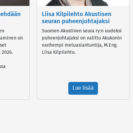
 tehdään
Liisa Kilpilehto Akustisen
seuran puheenjohtajaksi
en
Suomen Akustinen seura ry:n uudeksi
taminen on
puheenjohtajaksi on valittu Akukonin
set
vanhempi meluasiantuntija, M.Eng.
ä 2026.
Liisa Kilpilehto.
ssa
Lue lisää