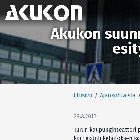
Akukon
Akukon suunn
esit
Etusivu
Ajankohtaista
28.8.2013
Turun kaupunginteatteri 
kiinteistöliikelaitoksen k