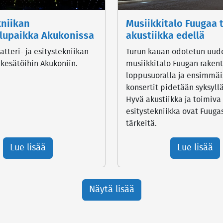
kniikan
Musiikkitalo Fuugaa
elupaikka Akukonissa
akustiikka edellä
tteri- ja esitystekniikan
Turun kauan odotetun uud
 kesätöihin Akukoniin.
musiikkitalo Fuugan raken
loppusuoralla ja ensimmäi
konsertit pidetään syksyll
Hyvä akustiikka ja toimiva
esitystekniikka ovat Fuuga
tärkeitä.
Lue lisää
Lue lisää
Näytä lisää