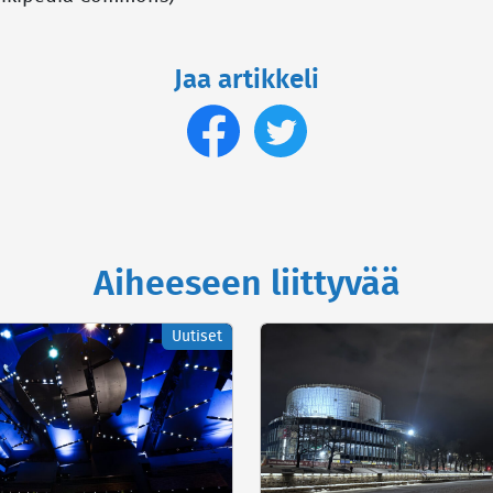
Jaa artikkeli
Aiheeseen liittyvää
Uutiset