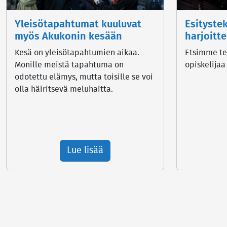
Yleisötapahtumat kuuluvat
Esityste
myös Akukonin kesään
harjoitt
Kesä on yleisötapahtumien aikaa.
Etsimme tea
Monille meistä tapahtuma on
opiskelijaa
odotettu elämys, mutta toisille se voi
olla häiritsevä meluhaitta.
Lue lisää