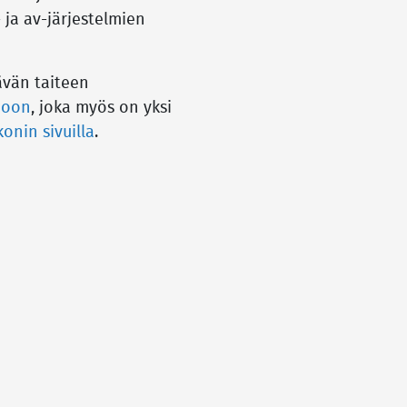
 ja av-järjestelmien
ävän taiteen
moon
, joka myös on yksi
onin sivuilla
.