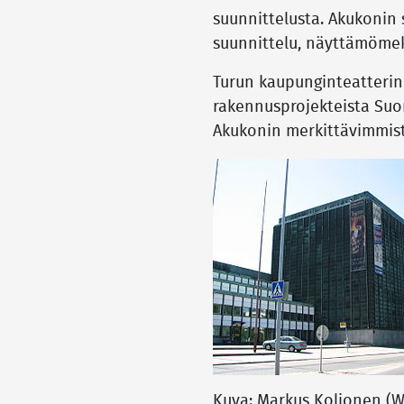
suunnittelusta. Akukonin s
suunnittelu, näyttämömek
Turun kaupunginteatterin
rakennusprojekteista Suo
Akukonin merkittävimmist
Kuva: Markus Koljonen (