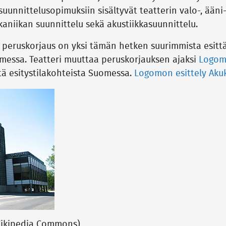
uunnittelusopimuksiin sisältyvät teatterin valo-, ääni-
aniikan suunnittelu sekä akustiikkasuunnittelu.
 peruskorjaus on yksi tämän hetken suurimmista esitt
messa. Teatteri muuttaa peruskorjauksen ajaksi
Logo
ä esitystilakohteista Suomessa.
Logomon esittely Akuk
Wikipedia Commons)