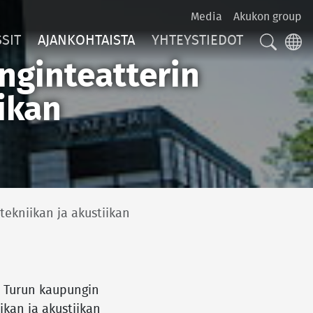
Media
Akukon group
SIT
AJANKOHTAISTA
YHTEYSTIEDOT
HAKU
LA
nginteatterin
iikan
tekniikan ja akustiikan
t Turun kaupungin
ikan ja akustiikan