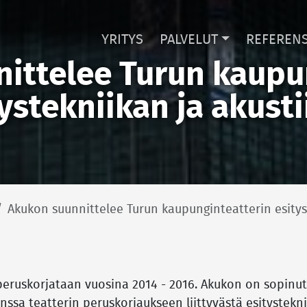
YRITYS
PALVELUT
REFERENS
ittelee Turun kaupu
ystekniikan ja akust
Akukon suunnittelee Turun kaupunginteatterin esitys
peruskorjataan vuosina 2014 - 2016. Akukon on sopinu
anssa teatterin peruskorjaukseen liittyvästä esitystekni