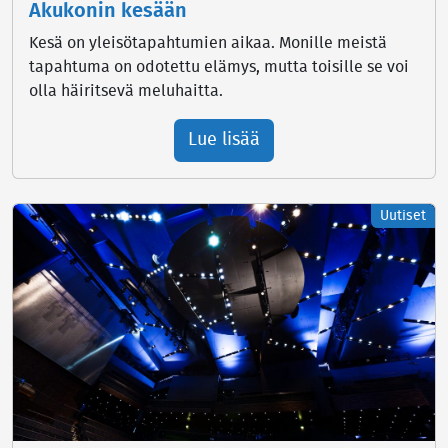
Akukonin kesään
Kesä on yleisötapahtumien aikaa. Monille meistä
tapahtuma on odotettu elämys, mutta toisille se voi
olla häiritsevä meluhaitta.
Lue lisää
Uutiset