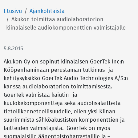
Etusivu
Ajankohtaista
Akukon toimittaa audiolaboratorion
kiinalaiselle audiokomponenttien valmistajalle
5.8.2015
Akukon Oy on sopinut kiinalaisen GoerTek Inc:n
Kööpenhaminaan perustaman tutkimus- ja
kehitysyksikkö GoerTek Audio Technologies A/S:n
kanssa audiolaboratorion toimittamisesta.
GoerTek valmistaa kaiutin- ja
kuulokekomponentteja sekä audiolisälaitteita
tietoliikenneteollisuudelle, ollen yksi Kiinan
suurimmista sähköakustisten komponenttien ja
laitteiden valmistajista. GoerTek on myös
suomalaisille äänentoistoharrastajille ja –