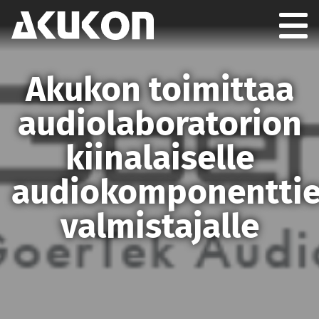
Akukon
Togg
GION
Akukon toimittaa
audiolaboratorion
kiinalaiselle
audiokomponentti
valmistajalle