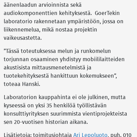
äänenlaadun arvioinnista sekä
audiokomponenttien kehityksestä. GoerTekin
laboratorio rakennetaan ympäristöön, jossa on
liikennemelua, mikä nostaa projektin
vaikeusastetta.
”Tässä toteutuksessa melun ja runkomelun
torjunnan osaaminen yhdistyy mobiililaitteiden
akustisista mittausmenetelmistä ja
tuotekehityksestä hankittuun kokemukseen”,
toteaa Hanski.
Laboratorion kauppahinta ei ole julkinen, mutta
kyseessä on yksi 35 henkilöä työllistävän
konsulttiyrityksen suurimmista vientiprojekteista
sen 20-vuotisen historian aikana.
Lisätietoja: toimitusjohtaja
Ari Lepoluoto
, puh. 010