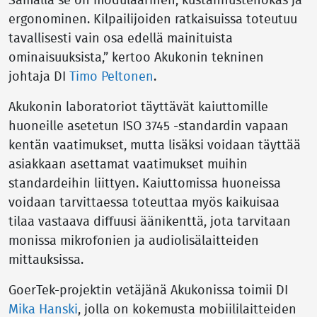
Samalla se on modulaarinen, kustannustehokas ja
ergonominen. Kilpailijoiden ratkaisuissa toteutuu
tavallisesti vain osa edellä mainituista
ominaisuuksista,” kertoo Akukonin tekninen
johtaja DI
Timo Peltonen
.
Akukonin laboratoriot täyttävät kaiuttomille
huoneille asetetun ISO 3745 -standardin vapaan
kentän vaatimukset, mutta lisäksi voidaan täyttää
asiakkaan asettamat vaatimukset muihin
standardeihin liittyen. Kaiuttomissa huoneissa
voidaan tarvittaessa toteuttaa myös kaikuisaa
tilaa vastaava diffuusi äänikenttä, jota tarvitaan
monissa mikrofonien ja audiolisälaitteiden
mittauksissa.
GoerTek-projektin vetäjänä Akukonissa toimii DI
Mika Hanski
, jolla on kokemusta mobiililaitteiden