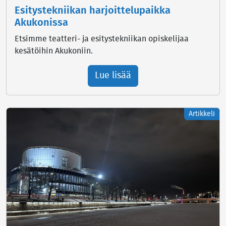
Esitystekniikan harjoittelupaikka
Akukonissa
Etsimme teatteri- ja esitystekniikan opiskelijaa
kesätöihin Akukoniin.
Lue lisää
Artikkeli