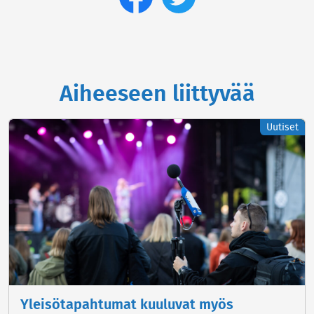
Aiheeseen liittyvää
Uutiset
Yleisötapahtumat kuuluvat myös