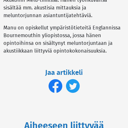
Akukonin Melu-tiimissä. Hänen työnkuvansa
sisältää mm. akustisia mittauksia ja
meluntorjunnan asiantuntijatehtäviä.
Manu on opiskellut ympäristötieteitä Englannissa
Bournemouthin yliopistossa, jossa hänen
opintoihinsa on sisältynyt meluntorjuntaan ja
akustiikkaan liittyviä opintokokonaisuuksia.
Jaa artikkeli
Aiheeseen liittyvää