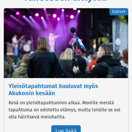
Uutiset
Yleisötapahtumat kuuluvat myös
Akukonin kesään
Kesä on yleisötapahtumien aikaa. Monille meistä
tapahtuma on odotettu elämys, mutta toisille se voi
olla häiritsevä meluhaitta.
Lue lisää