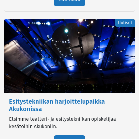
Uutiset
Esitystekniikan harjoittelupaikka
Akukonissa
Etsimme teatteri- ja esitystekniikan opiskelijaa
kesätöihin Akukoniin.