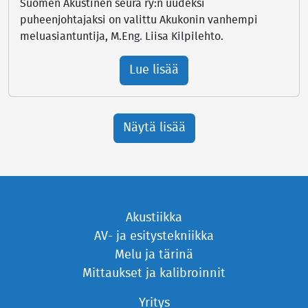
Suomen Akustinen seura ry:n uudeksi
puheenjohtajaksi on valittu Akukonin vanhempi
meluasiantuntija, M.Eng. Liisa Kilpilehto.
Lue lisää
Näytä lisää
Akustiikka
AV- ja esitystekniikka
Melu ja tärinä
Mittaukset ja kalibroinnit
Yritys