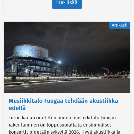
Lue lisää
Artikkeli
Musiikkitalo Fuugaa tehdään akustiikka
edellä
Turun kauan odotetun uuden musiikkitalo Fuugan
rakentaminen on loppusuoralla ja ensimmäiset
konsertit pidetään syksyllä 2026. Hyvä akustiikka ja