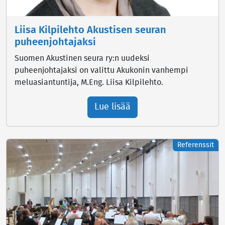
Liisa Kilpilehto Akustisen seuran
puheenjohtajaksi
Suomen Akustinen seura ry:n uudeksi
puheenjohtajaksi on valittu Akukonin vanhempi
meluasiantuntija, M.Eng. Liisa Kilpilehto.
Lue lisää
Referenssit