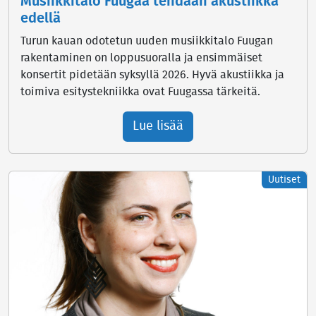
Musiikkitalo Fuugaa tehdään akustiikka
edellä
Turun kauan odotetun uuden musiikkitalo Fuugan
rakentaminen on loppusuoralla ja ensimmäiset
konsertit pidetään syksyllä 2026. Hyvä akustiikka ja
toimiva esitystekniikka ovat Fuugassa tärkeitä.
Lue lisää
Uutiset