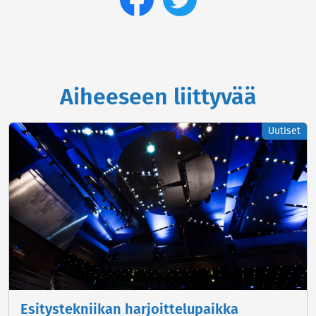
Aiheeseen liittyvää
Uutiset
Esitystekniikan harjoittelupaikka