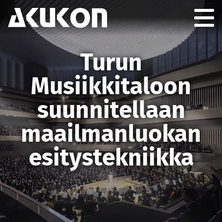
Akukon
Togg
GION
Turun
Musiikkitaloon
suunnitellaan
maailmanluokan
esitystekniikka