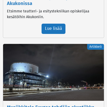
Akukonissa
Etsimme teatteri- ja esitystekniikan opiskelijaa
kesätöihin Akukoniin.
Lue lisää
Artikkeli