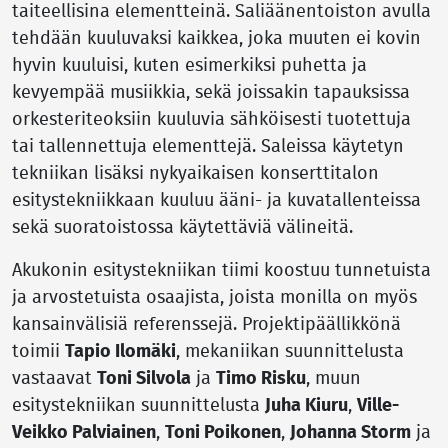
taiteellisina elementteinä. Saliäänentoiston avulla
tehdään kuuluvaksi kaikkea, joka muuten ei kovin
hyvin kuuluisi, kuten esimerkiksi puhetta ja
kevyempää musiikkia, sekä joissakin tapauksissa
orkesteriteoksiin kuuluvia sähköisesti tuotettuja
tai tallennettuja elementtejä. Saleissa käytetyn
tekniikan lisäksi nykyaikaisen konserttitalon
esitystekniikkaan kuuluu ääni- ja kuvatallenteissa
sekä suoratoistossa käytettäviä välineitä.
Akukonin esitystekniikan tiimi koostuu tunnetuista
ja arvostetuista osaajista, joista monilla on myös
kansainvälisiä referenssejä. Projektipäällikkönä
toimii
Tapio Ilomäki
, mekaniikan suunnittelusta
vastaavat
Toni Silvola
ja
Timo Risku
, muun
esitystekniikan suunnittelusta
Juha Kiuru
,
Ville-
Veikko Palviainen
,
Toni Poikonen
,
Johanna Storm
ja