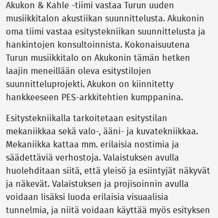
Akukon & Kahle -tiimi vastaa Turun uuden
musiikkitalon akustiikan suunnittelusta. Akukonin
oma tiimi vastaa esitystekniikan suunnittelusta ja
hankintojen konsultoinnista. Kokonaisuutena
Turun musiikkitalo on Akukonin tämän hetken
laajin meneillään oleva esitystilojen
suunnitteluprojekti. Akukon on kiinnitetty
hankkeeseen PES-arkkitehtien kumppanina.
Esitystekniikalla tarkoitetaan esitystilan
mekaniikkaa sekä valo-, ääni- ja kuvatekniikkaa.
Mekaniikka kattaa mm. erilaisia nostimia ja
säädettäviä verhostoja. Valaistuksen avulla
huolehditaan siitä, että yleisö ja esiintyjät näkyvät
ja näkevät. Valaistuksen ja projisoinnin avulla
voidaan lisäksi luoda erilaisia visuaalisia
tunnelmia, ja niitä voidaan käyttää myös esityksen