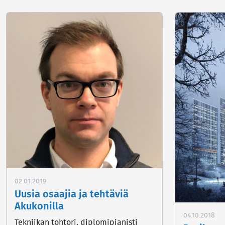
02.01.2019
Uusia osaajia ja tehtäviä
Akukonilla
04.10.2018
Tekniikan tohtori, diplomipianisti