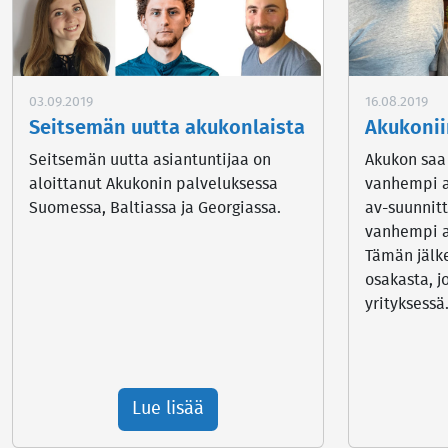
16.08.2019
03.09.2019
Akukonii
Seitsemän uutta akukonlaista
Akukon saa
Seitsemän uutta asiantuntijaa on
vanhempi a
aloittanut Akukonin palveluksessa
av-suunnitt
Suomessa, Baltiassa ja Georgiassa.
vanhempi ak
Tämän jälk
osakasta, j
yrityksessä
Lue lisää