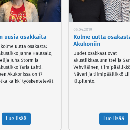
05.04.2019
n uusia osakkaita
Kolme uutta osakast
Akukoniin
 kolme uutta osakasta:
kustikko Janne Hautsalo,
Uudet osakkaat ovat
elija Juha Storm ja
akustiikkasuunnittelija Sar
ustikko Tarja Lahti.
Vehviläinen, tiimipäällikk
een Akukonissa on 17
Näveri ja tiimipäällikkö Li
otka kaikki työskentelevät
Kilpilehto.
.
Lue lisää
Lue lisää