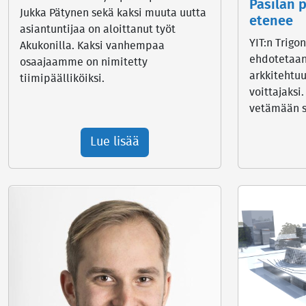
Pasilan 
Jukka Pätynen sekä kaksi muuta uutta
etenee
asiantuntijaa on aloittanut työt
YIT:n Trigo
Akukonilla. Kaksi vanhempaa
ehdotetaan 
osaajaamme on nimitetty
arkkitehtuu
tiimipäälliköiksi.
voittajaksi
vetämään s
Lue lisää