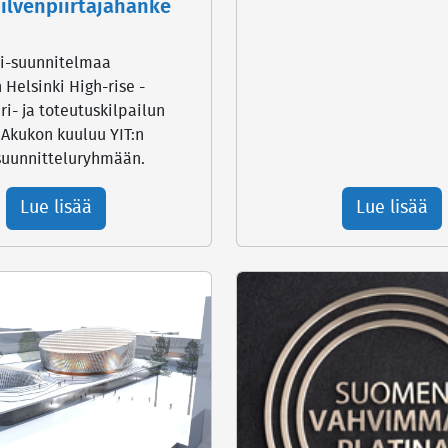
pilvenpiirtäjähanke
ni-suunnitelmaa
Helsinki High-rise -
ri- ja toteutuskilpailun
. Akukon kuuluu YIT:n
uunnitteluryhmään.
Lue lisää
Lue lisää