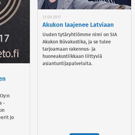
21.09.2017
Akukon laajenee Latviaan
Uuden tytäryhtiömme nimi on SIA
Akukon Būvakustika, ja se tulee
tarjoamaan rakennus- ja
huoneakustiikkaan liittyviä
asiantuntijapalveluita.
en
 Oy:n
 -
 on
erit jo