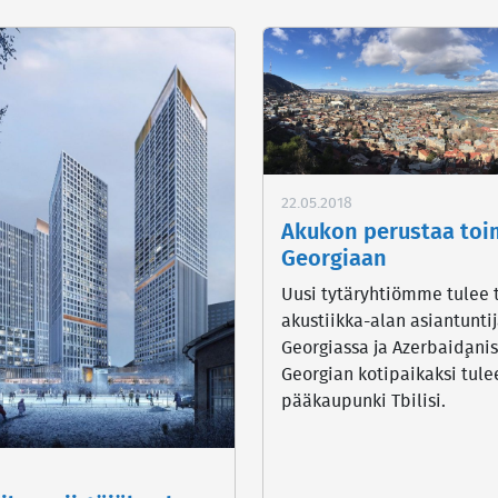
22.05.2018
Akukon perustaa toi
Georgiaan
Uusi tytäryhtiömme tulee
akustiikka-alan asiantunti
Georgiassa ja Azerbaid¸ani
Georgian kotipaikaksi tule
pääkaupunki Tbilisi.