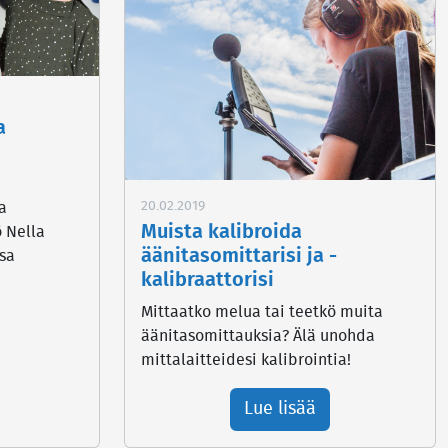
a
20.02.2019
a
Muista kalibroida
ö Nella
äänitasomittarisi ja -
isa
kalibraattorisi
Mittaatko melua tai teetkö muita
äänitasomittauksia? Älä unohda
mittalaitteidesi kalibrointia!
Lue lisää