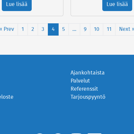
Lue lisää
Lue lisää
« Prev
1
2
3
4
5
…
9
10
11
Next 
Ajankohtaista
Palvelut
Referenssit
eloste
Tarjouspyyntö