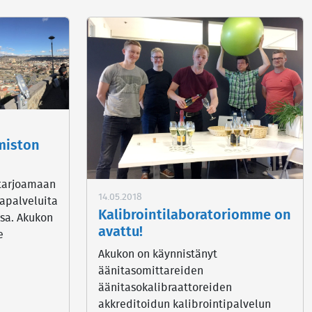
miston
 tarjoamaan
14.05.2018
japalveluita
Kalibrointilaboratoriomme on
ssa. Akukon
avattu!
e
Akukon on käynnistänyt
äänitasomittareiden
äänitasokalibraattoreiden
akkreditoidun kalibrointipalvelun