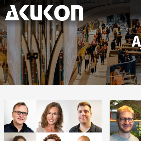
Akukon
A