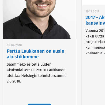
19.12.2017
2017 - A
kansainv
Vuonna 201
kaksi uutta
projekteja 
09.04.2018
kymmeness
Perttu Laukkanen on uusin
koskaan ai
akustikkomme
Saammeko esitellä uuden
akukonlaisen: DI Perttu Laukkanen
aloittaa Helsingin toimistossamme
2.5.2018.