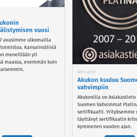
kukonin
älistymisen vuosi
7 avasimme ulkomailla
 toimistoa. Kansainvälisiä
on meneillään yli
ä maassa, enemmän kuin
kaisemmin.
09.11.2017
Akukon kuuluu Suom
vahvimpiin
Akukonilla on Asiakastieto
Suomen Vahvimmat Platina
sertifikaatti. Yrityksemme
täyttänyt sertifikaatin krite
kymmenen vuoden ajan.