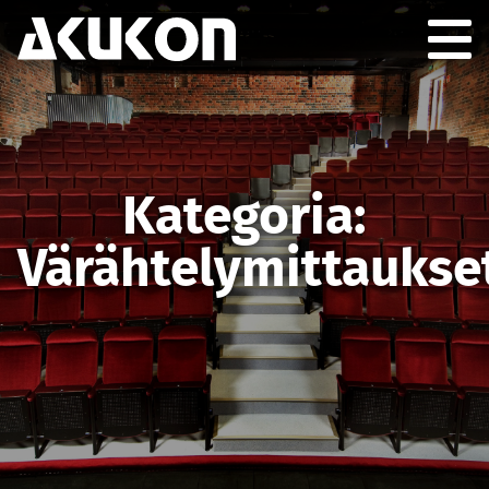
Akukon
Togg
GION
Kategoria:
Värähtelymittaukse