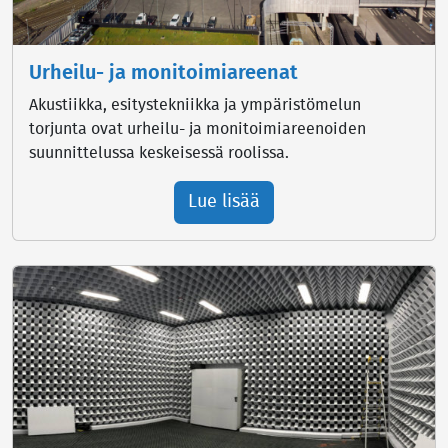
Urheilu- ja monitoimiareenat
Akustiikka, esitystekniikka ja ympäristömelun
torjunta ovat urheilu- ja monitoimiareenoiden
suunnittelussa keskeisessä roolissa.
Lue lisää