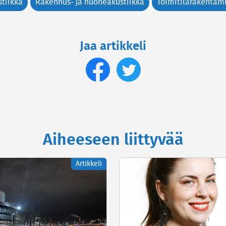
stiikka
Rakennus- ja huoneakustiikka
Toimitilarakentam
Jaa artikkeli
Aiheeseen liittyvää
Artikkeli