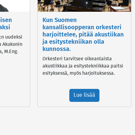
tisen
Kun Suomen
aksi
kansallisoopperan orkesteri
harjoittelee, pitää akustiikan
:n uudeksi
ja esitystekniikan olla
u Akukonin
kunnossa.
, M.Eng.
Orkesteri tarvitsee oikeanlaista
akustiikkaa ja esitystekniikkaa paitsi
esityksessä, myös harjoituksessa.
Lue lisää