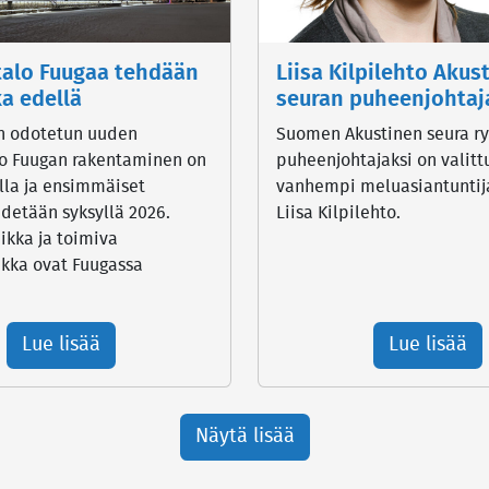
talo Fuugaa tehdään
Liisa Kilpilehto Akus
ka edellä
seuran puheenjohtaj
n odotetun uuden
Suomen Akustinen seura ry
lo Fuugan rakentaminen on
puheenjohtajaksi on valitt
lla ja ensimmäiset
vanhempi meluasiantuntija
idetään syksyllä 2026.
Liisa Kilpilehto.
ikka ja toimiva
ikka ovat Fuugassa
Lue lisää
Lue lisää
Näytä lisää