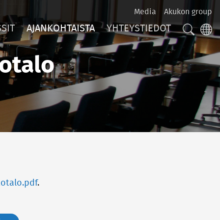
Media
Akukon group
SIT
AJANKOHTAISTA
YHTEYSTIEDOT
HAKU
LA
otalo
otalo.pdf
.