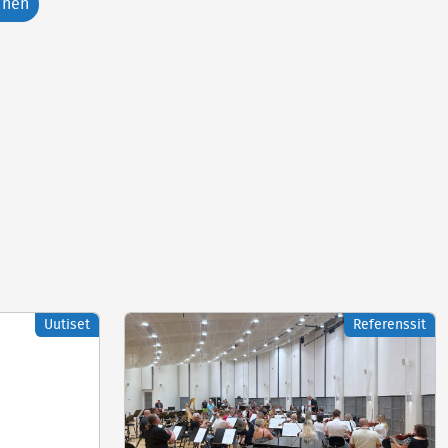
inen
Uutiset
Referenssit