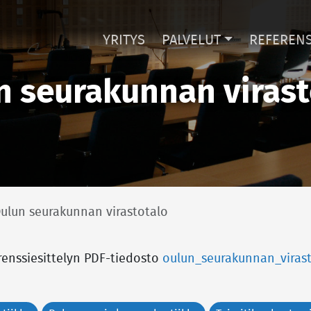
YRITYS
PALVELUT
REFERENS
n seurakunnan virast
ulun seurakunnan virastotalo
renssiesittelyn PDF-tiedosto
oulun_seurakunnan_virast