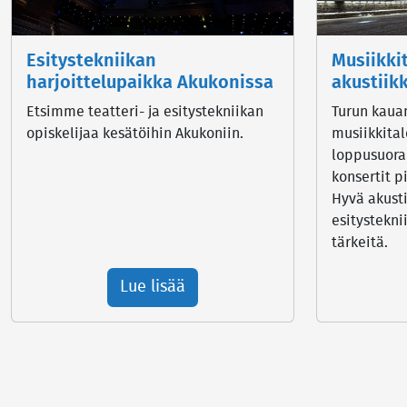
Esitystekniikan
Musiikki
harjoittelupaikka Akukonissa
akustiik
Etsimme teatteri- ja esitystekniikan
Turun kaua
opiskelijaa kesätöihin Akukoniin.
musiikkita
loppusuora
konsertit p
Hyvä akusti
esitystekni
tärkeitä.
Lue lisää