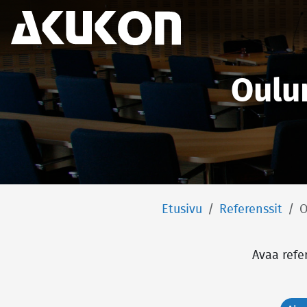
Akukon
Oulu
Etusivu
Referenssit
O
Avaa refe