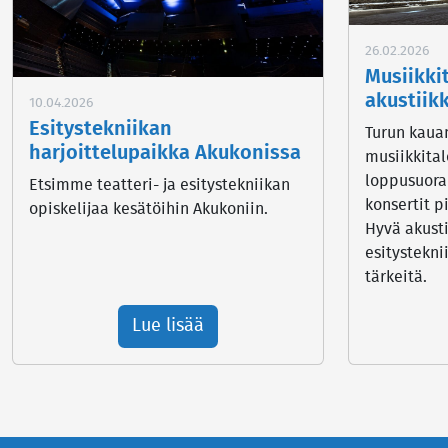
26.02.2026
Musiikki
akustiik
10.04.2026
Esitystekniikan
Turun kaua
harjoittelupaikka Akukonissa
musiikkita
loppusuora
Etsimme teatteri- ja esitystekniikan
konsertit p
opiskelijaa kesätöihin Akukoniin.
Hyvä akusti
esitystekni
tärkeitä.
Lue lisää