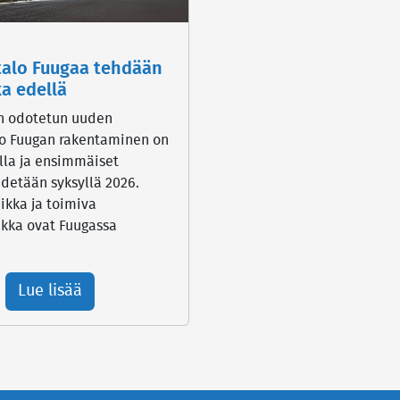
talo Fuugaa tehdään
ka edellä
n odotetun uuden
lo Fuugan rakentaminen on
lla ja ensimmäiset
idetään syksyllä 2026.
ikka ja toimiva
ikka ovat Fuugassa
Lue lisää