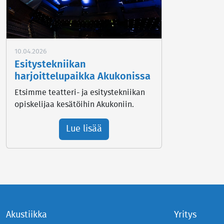
10.04.2026
Esitystekniikan
harjoittelupaikka Akukonissa
Etsimme teatteri- ja esitystekniikan
opiskelijaa kesätöihin Akukoniin.
Lue lisää
Akustiikka
Yritys