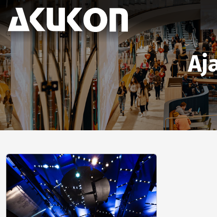
Akukon
Aj