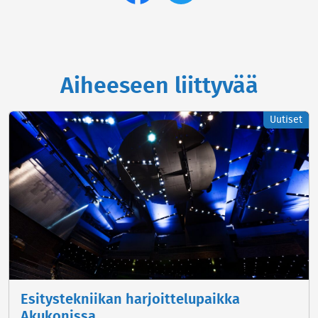
Aiheeseen liittyvää
Uutiset
Esitystekniikan harjoittelupaikka
Akukonissa