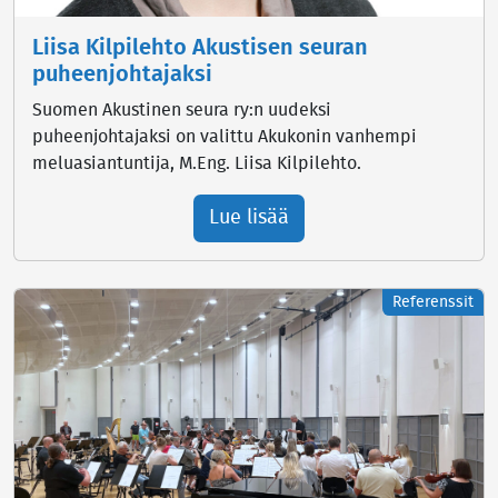
Liisa Kilpilehto Akustisen seuran
puheenjohtajaksi
Suomen Akustinen seura ry:n uudeksi
puheenjohtajaksi on valittu Akukonin vanhempi
meluasiantuntija, M.Eng. Liisa Kilpilehto.
Lue lisää
Referenssit