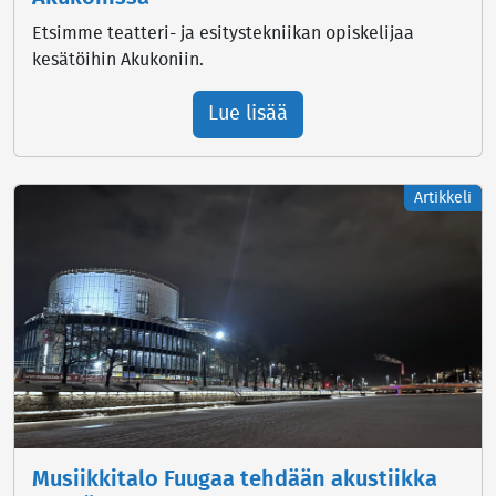
Etsimme teatteri- ja esitystekniikan opiskelijaa
kesätöihin Akukoniin.
Lue lisää
Artikkeli
Musiikkitalo Fuugaa tehdään akustiikka