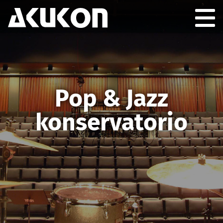
Akukon
Togg
GION
Pop & Jazz
konservatorio